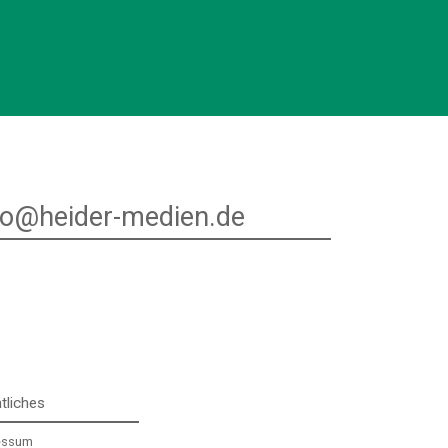
fo@heider-medien.de
tliches
essum